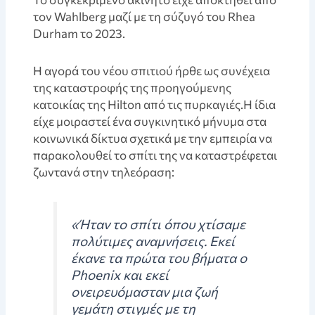
τον Wahlberg μαζί με τη σύζυγό του Rhea
Durham το 2023.
Η αγορά του νέου σπιτιού ήρθε ως συνέχεια
της καταστροφής της προηγούμενης
κατοικίας της Hilton από τις πυρκαγιές.Η ίδια
είχε μοιραστεί ένα συγκινητικό μήνυμα στα
κοινωνικά δίκτυα σχετικά με την εμπειρία να
παρακολουθεί το σπίτι της να καταστρέφεται
ζωντανά στην τηλεόραση:
«Ήταν το σπίτι όπου χτίσαμε
πολύτιμες αναμνήσεις. Εκεί
έκανε τα πρώτα του βήματα ο
Phoenix και εκεί
ονειρευόμασταν μια ζωή
γεμάτη στιγμές με τη