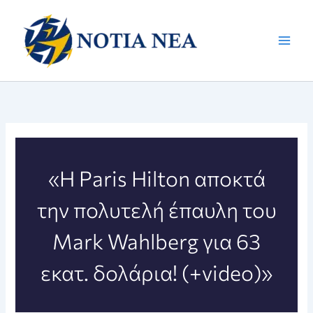
Μετάβαση
στο
περιεχόμενο
«Η Paris Hilton αποκτά
την πολυτελή έπαυλη του
Mark Wahlberg για 63
εκατ. δολάρια! (+video)»