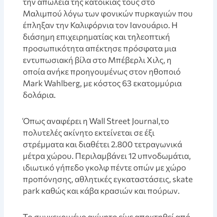
την απώλεια της κατοικίας τους στο
Μαλιμπού λόγω των φονικών πυρκαγιών που
έπληξαν την Καλιφόρνια τον Ιανουάριο. Η
διάσημη επιχειρηματίας και τηλεοπτική
προσωπικότητα απέκτησε πρόσφατα μια
εντυπωσιακή βίλα στο Μπέβερλι Χιλς, η
οποία ανήκε προηγουμένως στον ηθοποιό
Mark Wahlberg, με κόστος 63 εκατομμύρια
δολάρια.
Όπως αναφέρει η Wall Street Journal,το
πολυτελές ακίνητο εκτείνεται σε έξι
στρέμματα και διαθέτει 2.800 τετραγωνικά
μέτρα χώρου. Περιλαμβάνει 12 υπνοδωμάτια,
ιδιωτικό γήπεδο γκολφ πέντε οπών με χώρο
προπόνησης, αθλητικές εγκαταστάσεις, skate
park καθώς και κάβα κρασιών και πούρων.
Το συγκεκριμένο ακίνητο είχε αποκτηθεί από