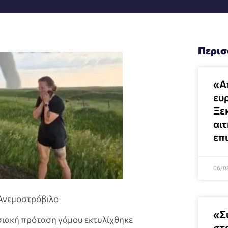
Περισ
«Α
ευρ
Ξε
αι
επ
06/0
Ανεμοστρόβιλο
«Σ
ωσιακή πρόταση γάμου εκτυλίχθηκε
στ