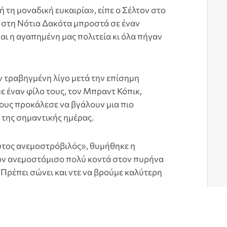
 τη μοναδική ευκαιρία», είπε ο Σέλτον στο
 στη Νότια Δακότα μπροστά σε έναν
αι η αγαπημένη μας πολιτεία κι όλα πήγαν
 τραβηγμένη λίγο μετά την επίσημη
 έναν φίλο τους, τον Μπραντ Κόπικ,
τους προκάλεσε να βγάλουν μια πιο
της σημαντικής ημέρας.
υτος ανεμοστρόβιλός», θυμήθηκε η
ν ανεμοστόμισο πολύ κοντά στον πυρήνα
 “Πρέπει σώνει και ντε να βρούμε καλύτερη