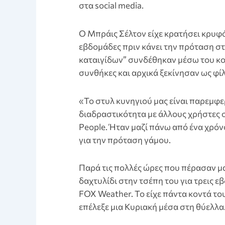
στα social media.
Ο Μπράις Σέλτον είχε κρατήσει κρυφ
εβδομάδες πριν κάνει την πρόταση στ
καταιγίδων” συνδέθηκαν μέσω του κοι
συνθήκες και αρχικά ξεκίνησαν ως φίλ
«Το στυλ κυνηγιού μας είναι παρεμφ
διαδραστικότητα με άλλους χρήστες
People. Ήταν μαζί πάνω από ένα χρόν
για την πρόταση γάμου.
Παρά τις πολλές ώρες που πέρασαν μα
δαχτυλίδι στην τσέπη του για τρεις 
FOX Weather. Το είχε πάντα κοντά το
επέλεξε μια Κυριακή μέσα στη θύελλα