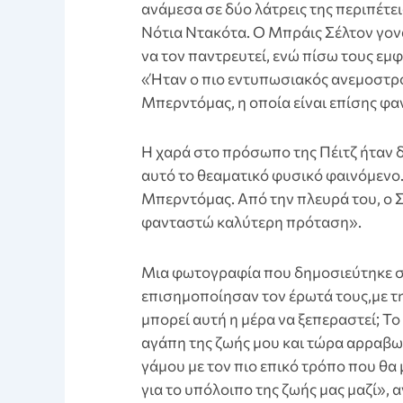
ανάμεσα σε δύο λάτρεις της περιπέτ
Νότια Ντακότα. Ο Μπράις Σέλτον γον
να τον παντρευτεί, ενώ πίσω τους εμ
«Ήταν ο πιο εντυπωσιακός ανεμοστρό
Μπερντόμας, η οποία είναι επίσης φα
Η χαρά στο πρόσωπο της Πέιτζ ήταν δ
αυτό το θεαματικό φυσικό φαινόμενο
Μπερντόμας. Από την πλευρά του, ο 
φανταστώ καλύτερη πρόταση».
Μια φωτογραφία που δημοσιεύτηκε σ
επισημοποίησαν τον έρωτά τους,με τη
μπορεί αυτή η μέρα να ξεπεραστεί; Το
αγάπη της ζωής μου και τώρα αρραβω
γάμου με τον πιο επικό τρόπο που θ
για το υπόλοιπο της ζωής μας μαζί»,