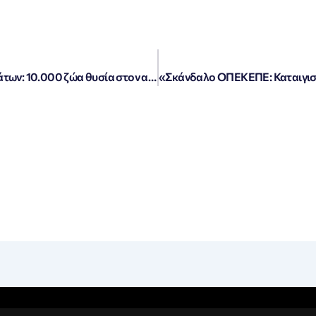
«Συναγερμός για την ευλογιά των προβάτων: 10.000 ζώα θυσία στον αγώνα κατά της επιδημίας»