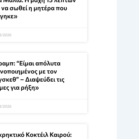
 να σωθεί η μητέρα που
ίγηκε»
8/2026
ραμπ: “Είμαι απόλυτα
ανοποιημένος με τον
γσκεθ” – Διαψεύδει τις
μες για ρήξη»
8/2026
κρηκτικό Κοκτέιλ Καιρού: