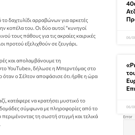
40
Ατ
Πρ
ό το δαχτυλίδι αρραβώνων για αρκετές
ην κοπέλα του. Οι δύο αυτοί “κυνηγοί
νού τους πάθους για τις ακραίες καιρικές
06/0
οι προτού εξελιχθούν σε ζευγάρι.
ερές και απολαμβάνουμε τη
«Ρ
 στο YouTube», δήλωσε η Μπερντόμας στο
του
ο όταν ο Σέλτον αποφάσισε ότι ήρθε η ώρα
Ευ
Επ
ζί, κατάφερε να κρατήσει μυστικό το
06/0
εβδομάδες σύμφωνα με πληροφορίες από το
υ περιμένοντας τη σωστή στιγμή και τελικά
.