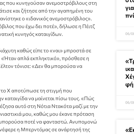
ειας που κυνηγούσαν ανεμοστρόβιλους στη
για
άτισε και ζήτησε από την αγαπημένη του
πν
φανίστηκε ο «ιδανικός ανεμοστρόβιλος».
βιλος που έχω δει ποτέ», δήλωσε η Πέιτζ
νατική κυνηγός καταιγίδων.
06/0
ιάχυτη καθώς είπε το «ναι» μπροστά σε
. «Ήταν απλά εκπληκτικό», πρόσθεσε η
«Τ
Σέλτον τόνισε: «Δεν θα μπορούσα να
ικ
Χέ
φή
το X αποτύπωσε τη στιγμή που
ν καταιγίδα να μαίνεται πίσω τους. «Πώς
06/0
 έζησα αυτό στη Νότια Ντακότα μαζί με την
νιαστικιά μου, καθώς μου έκανε πρόταση
α μπορούσα ποτέ να φανταστώ. Ανυπομονώ
«Ε
 ανέφερε η Μπερντόμας σε ανάρτησή της