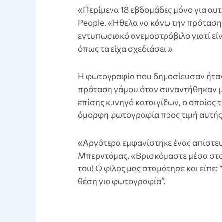
«Περίμενα 18 εβδομάδες μόνο για αυτή
People. «Ήθελα να κάνω την πρόταση
εντυπωσιακό ανεμοστρόβιλο γιατί είν
όπως τα είχα σχεδιάσει.»
Η φωτογραφία που δημοσίευσαν ήταν
πρόταση γάμου όταν συναντήθηκαν με
επίσης κυνηγό καταιγίδων, ο οποίος 
όμορφη φωτογραφία προς τιμή αυτής 
«Αργότερα εμφανίστηκε ένας απίστε
Μπερντόμας. «Βρισκόμαστε μέσα στο
του! Ο φίλος μας σταμάτησε και είπε:
θέση για φωτογραφία”.