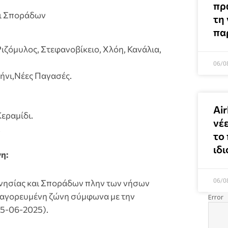
πρ
αι Σποράδων
τη
πα
ιζόμυλος, Στεφανοβίκειο, Χλόη, Κανάλια,
06/0
ήνι,Νέες Παγασές.
Air
εραμίδι.
νέ
.
το 
ιδι
η:
06/0
νησίας και Σποράδων πλην των νήσων
παγορευμένη ζώνη σύμφωνα με την
25-06-2025).