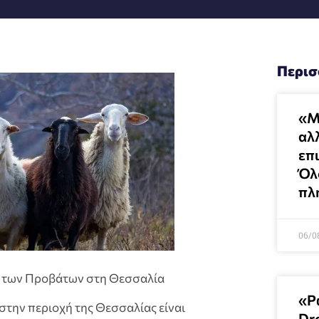
Περισ
«Μ
αλ
επ
Όλ
πλ
06/0
ά των Προβάτων στη Θεσσαλία
«Ρ
στην περιοχή της Θεσσαλίας είναι
Dr