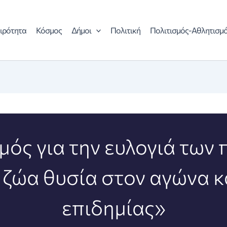
ιρότητα
Κόσμος
Δήμοι
Πολιτική
Πολιτισμός-Αθλητισμ
ός για την ευλογιά των
 ζώα θυσία στον αγώνα κ
επιδημίας»