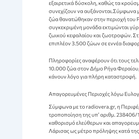
εξαιρετικά δύσκολη, καθώς τα κρούσ
συνεχίζουν να αυξάνονται.Σύμφωνα μ
ζώα θανατώθηκαν στην περιοχή του Ρι
συγκεκριμένη μονάδα εκτιμώνται γύρ
ζωικού κεφαλαίου και ζωοτροφών. Στ
επιπλέον 3.500 ζώων σε εννέα διαφορ
Πληροφορίες αναφέρουν ότι τους τελ
10.000 ζώα στον Δήμο Ρήγα Φεραίου
κάνουν λόγο για πλήρη καταστροφή.
Απαγορευμένες Περιοχές λόγω Ευλογ
Σύμφωνα με το radiovera.gr, η Περι
τροποποίηση της υπ’ αριθμ. 238406/
καθορισμό ελεύθερων και απαγορευμ
Λάρισας ως μέτρο πρόληψης κατά τη