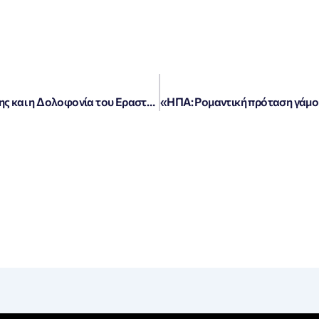
«Λάνα Τάρνερ: Η Σαγηνευτική Ιστορία της και η Δολοφονία του Εραστή Γκάνγκστερ»