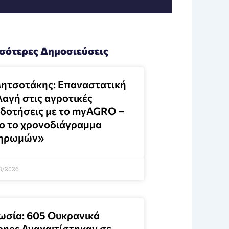
σότερες Δημοσιεύσεις
ητσοτάκης: Επαναστατική
λαγή στις αγροτικές
ιδοτήσεις με το myAGRO –
ο το χρονοδιάγραμμα
ηρωμών»
8/2026
ωσία: 605 Ουκρανικά
ones Αναχαιτίστηκαν σε