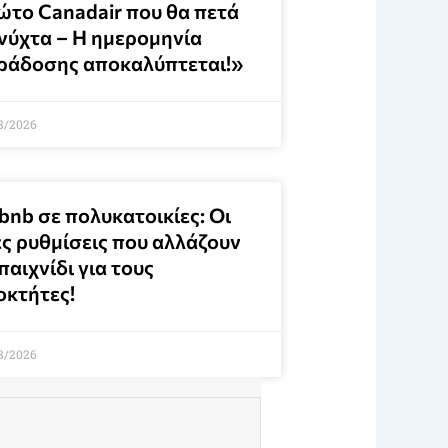
ώτο Canadair που θα πετά
 νύχτα – Η ημερομηνία
ράδοσης αποκαλύπτεται!»
8/2026
bnb σε πολυκατοικίες: Οι
ες ρυθμίσεις που αλλάζουν
παιχνίδι για τους
οκτήτες!
8/2026