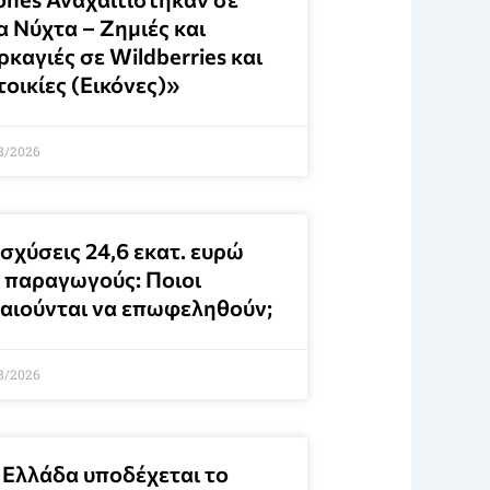
α Νύχτα – Ζημιές και
καγιές σε Wildberries και
οικίες (Εικόνες)»
8/2026
σχύσεις 24,6 εκατ. ευρώ
α παραγωγούς: Ποιοι
καιούνται να επωφεληθούν;
8/2026
 Ελλάδα υποδέχεται το