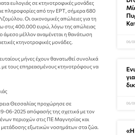
ματα ευλογιάς σε κτηνοτροφικές μονάδες
Μί
ε πληροφορίες από την ΕΡΤ, σήμερα 680
Πυρ
ζομύλου. Οι οικονομικές απώλειες για τη
Κατ
ω στις 400.000 ευρώ, λόγω της απώλειας
ο άμεσο μέλλον αναμένεται η θανάτωση
ετικές κτηνοτροφικές μονάδες.
06/0
ευταίους μήνες έχουν θανατωθεί συνολικά
, με τους επηρεασμένους κτηνοτρόφους να
Ενι
γι
δι
ιάς
φέρεια Θεσσαλίας προχώρησε σε
06/0
19-06-2025 απόφασής της σχετικά με τον
ένων περιοχών στις ΠΕ Μαγνησίας και
ς μετάδοσης εξωτικών νοσημάτων στα ζώα.
«Η