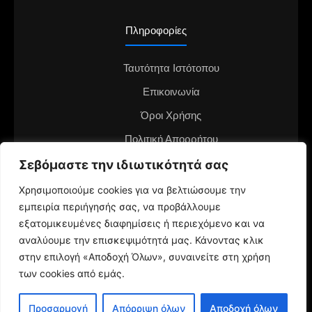
Πληροφορίες
Ταυτότητα Ιστότοπου
Επικοινωνία
Όροι Χρήσης
Πολιτική Απορρήτου
Διαφημιστείτε στο notianea.gr
Σεβόμαστε την ιδιωτικότητά σας
Γίνε ο ανταποκριτής στην περιοχή σου
Χρησιμοποιούμε cookies για να βελτιώσουμε την
εμπειρία περιήγησής σας, να προβάλλουμε
εξατομικευμένες διαφημίσεις ή περιεχόμενο και να
αναλύουμε την επισκεψιμότητά μας. Κάνοντας κλικ
στην επιλογή «Αποδοχή Όλων», συναινείτε στη χρήση
των cookies από εμάς.
© 2024 NotiaNea.gr | Maintained by
gratus.gr
Προσαρμογή
Απόρριψη όλων
Αποδοχή όλων