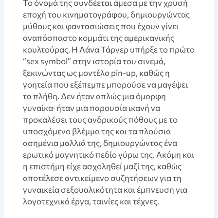
Το όνομά της συνδέεται άμεσα με την χρυσή
εποχή του κινηματογράφου, δημιουργώντας
μύθους και φαντασιώσεις που έχουν γίνει
αναπόσπαστο κομμάτι της αμερικανικής
κουλτούρας. Η Λάνα Τάρνερ υπήρξε το πρώτο
“sex symbol” στην ιστορία του σινεμά,
ξεκινώντας ως μοντέλο pin-up, καθώς η
γοητεία που εξέπεμπε μπορούσε να μαγέψει
τα πλήθη. Δεν ήταν απλώς μια όμορφη
γυναίκα· ήταν μια παρουσία ικανή να
προκαλέσει τους ανδρικούς πόθους με το
υποσχόμενο βλέμμα της και τα πλούσια
ασημένια μαλλιά της, δημιουργώντας ένα
ερωτικό μαγνητικό πεδίο γύρω της. Ακόμη και
η επιστήμη είχε ασχοληθεί μαζί της, καθώς
αποτέλεσε αντικείμενο συζητήσεων για τη
γυναικεία σεξουαλικότητα και έμπνευση για
λογοτεχνικά έργα, ταινίες και τέχνες.