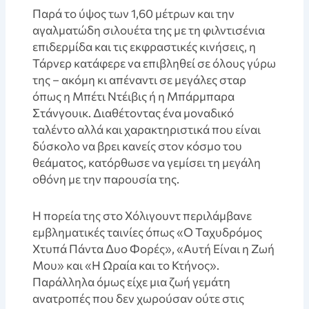
Παρά το ύψος των 1,60 μέτρων και την
αγαλματώδη σιλουέτα της με τη φιλντισένια
επιδερμίδα και τις εκφραστικές κινήσεις, η
Τάρνερ κατάφερε να επιβληθεί σε όλους γύρω
της – ακόμη κι απέναντι σε μεγάλες σταρ
όπως η Μπέτι Ντέιβις ή η Μπάρμπαρα
Στάνγουικ. Διαθέτοντας ένα μοναδικό
ταλέντο αλλά και χαρακτηριστικά που είναι
δύσκολο να βρει κανείς στον κόσμο του
θεάματος, κατόρθωσε να γεμίσει τη μεγάλη
οθόνη με την παρουσία της.
Η πορεία της στο Χόλιγουντ περιλάμβανε
εμβληματικές ταινίες όπως «Ο Ταχυδρόμος
Χτυπά Πάντα Δυο Φορές», «Αυτή Είναι η Ζωή
Μου» και «Η Ωραία και το Κτήνος».
Παράλληλα όμως είχε μια ζωή γεμάτη
ανατροπές που δεν χωρούσαν ούτε στις