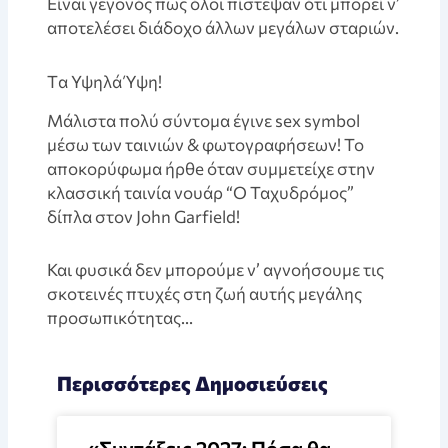
Είναι γεγονός πως όλοι πίστεψαν ότι μπορεί ν’
αποτελέσει διάδοχο άλλων μεγάλων σταριών.
Tα Υψηλά Ύψη!
Μάλιστα πολύ σύντομα έγινε sex symbol
μέσω των ταινιών & φωτογραφήσεων! Το
αποκορύφωμα ήρθe όταν συμμετείχε στην
κλασσική ταινία νουάρ “Ο Ταχυδρόμος”
δίπλα στον John Garfield!
Και φυσικά δεν μπορούμε ν’ αγνοήσουμε τις
σκοτεινές πτυχές στη ζωή αυτής μεγάλης
προσωπικότητας…
Περισσότερες Δημοσιεύσεις