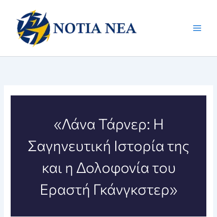
Μετάβαση
στο
περιεχόμενο
«Λάνα Τάρνερ: Η
Σαγηνευτική Ιστορία της
και η Δολοφονία του
Εραστή Γκάνγκστερ»