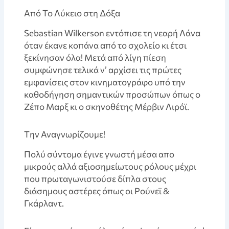
Aπό Το Λύκειο στη Δόξα
Sebastian Wilkerson εντόπισε τη νεαρή Λάνα
όταν έκανε κοπάνα από το σχολείο κι έτσι
ξεκίνησαν όλα! Μετά από λίγη πίεση
συμφώνησε τελικά ν’ αρχίσει τις πρώτες
εμφανίσεις στον κινηματογράφο υπό την
καθοδήγηση σημαντικών προσώπων όπως ο
Ζέπο Μαρξ κι ο σκηνοθέτης Μέρβιν Λιρόϊ.
Tην Αναγνωρίζουμε!
Πολύ σύντομα έγινε γνωστή μέσα απο
μικρούς αλλά αξιοσημείωτους ρόλους μέχρι
που πρωταγωνιστούσε δίπλα στους
διάσημους αστέρες όπως οι Ρούνεϊ &
Γκάρλαντ.