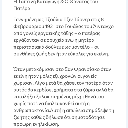
Η Ταπεινή Καταγωγή & Ο Θάνατος του
Πατέρα
Γεννημένη ως Τζούλια Τζιν Τάρνερ στις 8
Φεβρουαρίου 1921 στο Γουάλας του Άιντανχο
από γονείς εργατικής τάξης – ο πατέρας
εργάζονταν σε ορυχεία ενώ η μητέρα
περιστασιακά δούλευε ως μοντέλο – οι
συνθήκες ζωής δεν ήταν εύκολες για εκείνη.
Όταν μετακόμισαν στο Σαν Φρανσίσκο όταν
εκείνη ήταν μόλις έξι χρονών οι γονείς
χώρισαν. Λίγο μετά θα χάσει τον πατέρα όταν
αυτός θα κερδίσει χρήματα στα ζάρια αλλά θα
καταλήξει ξυλοκοπημένος μέχρι θανάτου
χωρίς ποτέ να διαλευκανθεί αυτή η
ανθρωποκτονία.Αυτή η απώλεια σημάδεψε τη
ζωήτης καθώς δήλωσε ότι σηματοδότησε
πρόωρη ενηλικίωση.