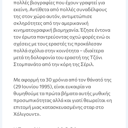
πολλές βιογραφίες που έχουν γραφτεί για
εκείνη. Αντίθετα από πολλές συναδέλφους
της στον χώρο αυτόν, αντιμετώπισε
σκληρότητες από την αμερικανική
κινηματογραφική βιομηχανία. Έζησε έντονα
τον έρωτα παντρεύοντας οχτώ φορές ενώ οι
σχέσεις με τους εραστές τις προκάλεσαν
πολλά σχόλια στην κοινότητα – ιδιαίτερα
μετά τη δολοφονία του εραστή της Τζόνι
Στομπανάτο από την κόρη της Σέριλ.
Με αφορμή τα 30 χρόνια από τον θάνατό της
(29 Ιουνίου 1995), είναι ευκαιρία να
θυμηθούμε τα πρώτα βήματα αυτής μυθικής
προσωπικότητας αλλά και γιατί θεωρείται «η
επιτομή μιας κατασκευασμένης σταρ στο
Χόλιγουντ».