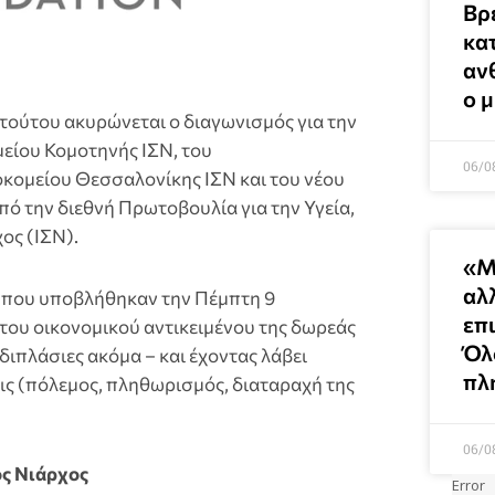
Βρ
κα
αν
ο 
τούτου ακυρώνεται ο διαγωνισμός για την
είου Κομοτηνής ΙΣΝ, του
06/0
κομείου Θεσσαλονίκης ΙΣΝ και του νέου
ό την διεθνή Πρωτοβουλία για την Υγεία,
ος (ΙΣΝ).
«Μ
αλ
 που υποβλήθηκαν την Πέμπτη 9
επ
ου οικονομικού αντικειμένου της δωρεάς
Όλ
διπλάσιες ακόμα – και έχοντας λάβει
πλ
εις (πόλεμος, πληθωρισμός, διαταραχή της
06/0
ος Νιάρχος