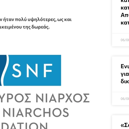
κα
Απ
 ήταν πολύ υψηλότερες, ως και
κα
ικειμένου της δωρεάς.
06/0
Ενι
γι
δι
06/0
«Σ