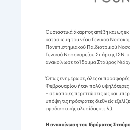
Ουσιαστικά άκαρπος απέβη και ως εκ 
κατασκευή του νέου Γενικού Νοσοκομ
Πανεπιστημιακού Παιδιατρικού Νοσο
Γενικού Νοσοκομείου Σπάρτης ΙΣΝ, υπ
ανακοίνωσε το Ίδρυμα Σταύρος Νιάρχ
Όπως ενημέρωσε, όλες οι προσφορές
Φεβρουαρίου ήταν πολύ υψηλότερες τ
– σε κάποιες περιπτώσεις ως και υπερ
υπόψη τις πρόσφατες διεθνείς εξελίξ
εφοδιαστικής αλυσίδας κ.τ.λ.).
Η ανακοίνωση του Ιδρύματος Σταύρ