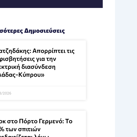
σότερες Δημοσιεύσεις
ατζηδάκης: Απορρίπτει τις
φισβητήσεις για την
εκτρική διασύνδεση
λάδας-Κύπρου»
8/2026
οκ στο Πόρτο Γερμενό: Το
% των σπιτιών
τεδαφίζεται λόγω