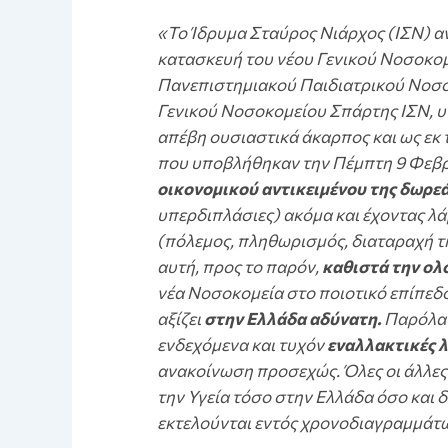
«Το Ίδρυμα Σταύρος Νιάρχος (ΙΣΝ) αν
κατασκευή του νέου Γενικού Νοσοκομ
Πανεπιστημιακού Παιδιατρικού Νοσοκ
Γενικού Νοσοκομείου Σπάρτης ΙΣΝ, υπ
απέβη ουσιαστικά άκαρπος και ως εκ
που υποβλήθηκαν την Πέμπτη 9 Φεβ
οικονομικού αντικειμένου της δωρε
υπερδιπλάσιες) ακόμα και έχοντας λάβ
(πόλεμος, πληθωρισμός, διαταραχή της
αυτή, προς το παρόν,
καθιστά την ολ
νέα Νοσοκομεία στο ποιοτικό επίπεδο 
αξίζει
στην Ελλάδα αδύνατη.
Παρόλα α
ενδεχόμενα και τυχόν
εναλλακτικές λ
ανακοίνωση προσεχώς. Όλες οι άλλες
την Υγεία τόσο στην Ελλάδα όσο και δ
εκτελούνται εντός χρονοδιαγραμμάτ