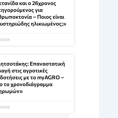
ετανίδα και ο 26χρονος
τηγορούμενος για
θρωποκτονία – Ποιος είναι
μυστηριώδης ηλικιωμένος;»
8/2026
ητσοτάκης: Επαναστατική
λαγή στις αγροτικές
ιδοτήσεις με το myAGRO –
ο το χρονοδιάγραμμα
ηρωμών»
8/2026