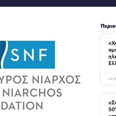
Περισ
«Χ
αμ
ηλ
Ελ
06/0
«Σ
50
κα