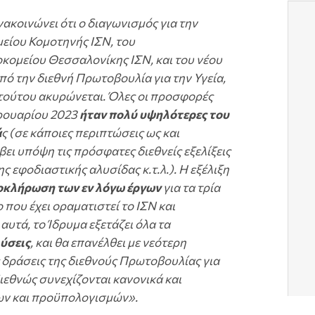
ακοινώνει ότι ο διαγωνισμός για την
είου Κομοτηνής ΙΣΝ, του
ομείου Θεσσαλονίκης ΙΣΝ, και του νέου
ό την διεθνή Πρωτοβουλία για την Υγεία,
 τούτου ακυρώνεται. Όλες οι προσφορές
ρουαρίου 2023
ήταν πολύ υψηλότερες του
ά
ς (σε κάποιες περιπτώσεις ως και
ει υπόψη τις πρόσφατες διεθνείς εξελίξεις
 εφοδιαστικής αλυσίδας κ.τ.λ.). Η εξέλιξη
οκλήρωση των εν λόγω έργων
για τα τρία
που έχει οραματιστεί το ΙΣΝ και
υτά, το Ίδρυμα εξετάζει όλα τα
ύσεις
, και θα επανέλθει με νεότερη
 δράσεις της διεθνούς Πρωτοβουλίας για
ιεθνώς συνεχίζονται κανονικά και
ων και προϋπολογισμών».