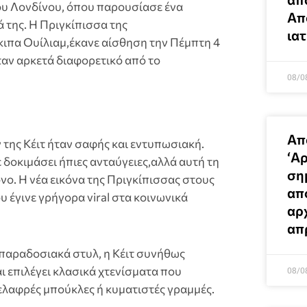
ου Λονδίνου, όπου παρουσίασε ένα
Απ
 της. Η Πριγκίπισσα της
ια
ιπα Ουίλιαμ,έκανε αίσθηση την Πέμπτη 4
ταν αρκετά διαφορετικό από το
08/0
Απ
της Κέιτ ήταν σαφής και εντυπωσιακή.
‘Αρ
ε δοκιμάσει ήπιες ανταύγειες,αλλά αυτή τη
ση
νο. Η νέα εικόνα της Πριγκίπισσας στους
απ
 έγινε γρήγορα viral στα κοινωνικά
αρ
απ
 παραδοσιακά στυλ, η Κέιτ συνήθως
ι επιλέγει κλασικά χτενίσματα που
08/0
ελαφρές μπούκλες ή κυματιστές γραμμές.