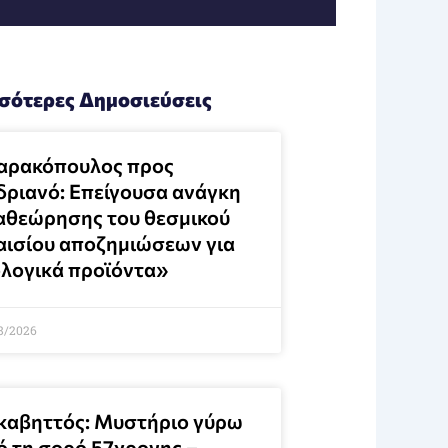
σότερες Δημοσιεύσεις
αρακόπουλος προς
δριανό: Επείγουσα ανάγκη
αθεώρησης του θεσμικού
αισίου αποζημιώσεων για
ολογικά προϊόντα»
8/2026
καβηττός: Μυστήριο γύρω
ό τη σορό 57χρονης –