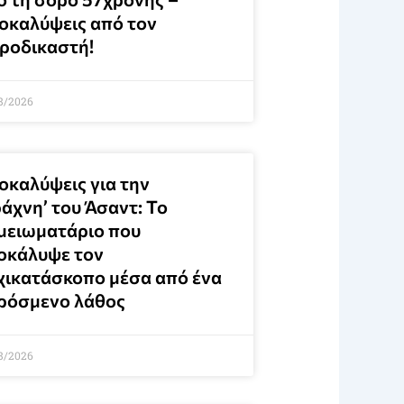
οκαλύψεις από τον
τροδικαστή!
8/2026
οκαλύψεις για την
άχνη’ του Άσαντ: Το
μειωματάριο που
οκάλυψε τον
χικατάσκοπο μέσα από ένα
ρόσμενο λάθος
8/2026