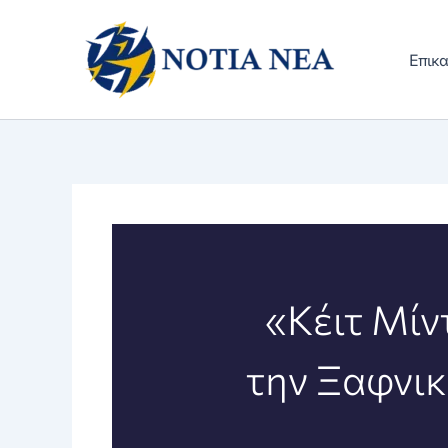
Μετάβαση
στο
Επικα
περιεχόμενο
«Κέιτ Μίν
την Ξαφνι