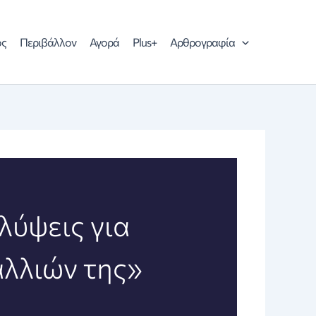
ός
Περιβάλλον
Αγορά
Plus+
Αρθρογραφία
λύψεις για
λλιών της»