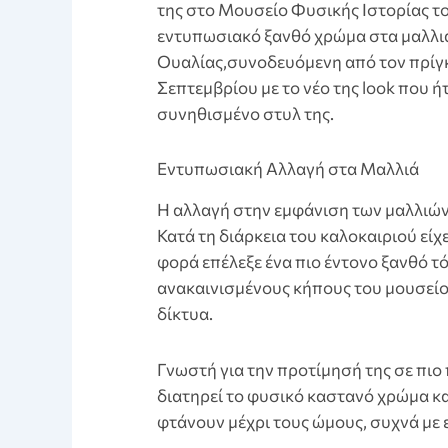
της στο Μουσείο Φυσικής Ιστορίας τ
εντυπωσιακό ξανθό χρώμα στα μαλλιά
Ουαλίας,συνοδευόμενη από τον πρίγκ
Σεπτεμβρίου με το νέο της look που ή
συνηθισμένο στυλ της.
Εντυπωσιακή Αλλαγή στα Μαλλιά
Η αλλαγή στην εμφάνιση των μαλλιών 
Κατά τη διάρκεια του καλοκαιριού είχ
φορά επέλεξε ένα πιο έντονο ξανθό τό
ανακαινισμένους κήπους του μουσείου
δίκτυα.
Γνωστή για την προτίμησή της σε πιο
διατηρεί το φυσικό καστανό χρώμα κα
φτάνουν μέχρι τους ώμους, συχνά με 