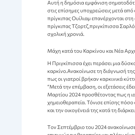
Aυτή η δημόσια εμφάνιση σηματοδότη
στις επίσημες υποχρεώσεις μετά από 
πρίγκιπας Ουίλιαμ επανέρχονται στη 
πρίγκιπας Τζορτζ,πριγκίπισσα Σαρλότ 
σχολική χρονιά.
Mάχη κατά του Καρκίνου και Νέα Αρχ
Η Πριγκίπισσα έχει περάσει μια δύσκ
καρκίνο.Ανακοίνωσε τη διάγνωσή της
πως οι γιατροί βρήκαν καρκινικά κύτ
“Μετά την επέμβαση, οι εξετάσεις έδε
Μαρτίου 2024 προσθέτοντας πως η ι
χημειοθεραπεία. Τόνισε επίσης πόσο σ
και την οικογένειά της κατά τη διάρκε
Tον Σεπτέμβριο του 2024 ανακοίνωσε 
επιτυχώς τις θεραπείες και πλέον είνα