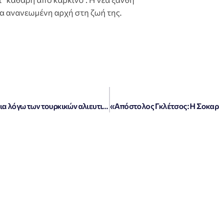
ια ανανεωμένη αρχή στη ζωή της.
«ΣΥΡΙΖΑ: Αυτονόητη η αποπομπή Κικίλια λόγω των τουρκικών αλιευτικών»