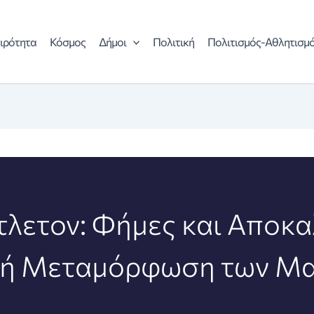
ιρότητα
Κόσμος
Δήμοι
Πολιτική
Πολιτισμός-Αθλητισμ
τλετον: Φήμες και Αποκα
κή Μεταμόρφωση των Μα