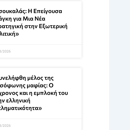
σουκαλάς: Η Επείγουσα
άγκη για Μια Νέα
ρατηγική στην Εξωτερική
λιτική»
8/2026
υνελήφθη μέλος της
σόφωνης μαφίας: Ο
χρονος και η εμπλοκή του
ην ελληνική
κληματικότητα»
8/2026