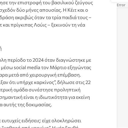
σε την επιστροφή του βασιλικού ζεύγους
σχεδόν δύο μήνες απουσίας. Η Κέιτ και ο
δράση ακριβώς όταν τα τρία παιδιά τους –
και πρίγκιπας Λούις – ξεκινούν τη νέα
ή
ολη περίοδο το 2024 όταν διαγνώστηκε με
 μέσω social media τον Μάρτιο εξηγώντας
ταρα μετά από χειρουργική επέμβαση.
ιξαν ότι υπήρχε καρκίνος”, δήλωσε στις 22
ατρική ομάδα συνέστησε προληπτική
ημαντική είναι η ιδιωτικότητα για εκείνη
ια αυτής της δοκιμασίας.
ευτυχείς ειδήσεις: είχε ολοκληρώσει
ι “καθαρή από καρκίνο”. Η νέα ξανθή