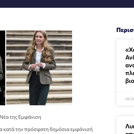
Περισ
«Χ
Αν
αν
πλ
βι
08/0
 Νέα της Εμφάνιση
Λυ
τα κατά την πρόσφατη δημόσια εμφάνισή
απ