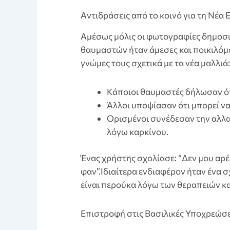
Aντιδράσεις από το κοινό για τη Νέα
Αμέσως μόλις οι φωτογραφίες δημοσι
θαυμαστών ήταν άμεσες και ποικιλόμ
γνώμες τους σχετικά με τα νέα μαλλιά:
Kάποιοι θαυμαστές δήλωσαν ότι
Άλλοι υποψίασαν ότι μπορεί ν
Ορισμένοι συνέδεσαν την αλλα
λόγω καρκίνου.
Ένας χρήστης σχολίασε: “Δεν μου αρέσ
φαν”.Ιδιαίτερα ενδιαφέρον ήταν ένα σ
είναι περούκα λόγω των θεραπειών κα
Eπιστροφή στις Βασιλικές Υποχρεώσε