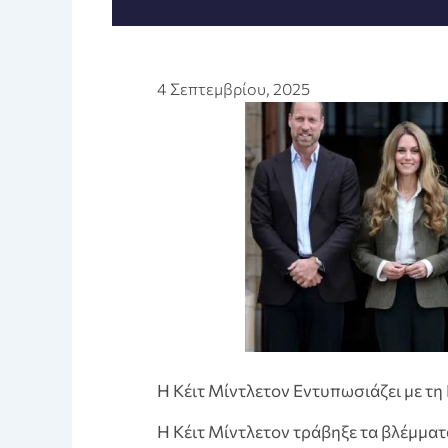
4 Σεπτεμβρίου, 2025
Η Κέιτ Μίντλετον Εντυπωσιάζει με τη
Η Κέιτ Μίντλετον τράβηξε τα βλέμμα