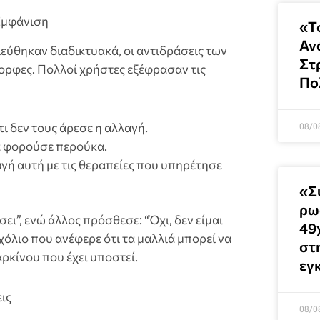
 Εμφάνιση
«Τ
Αν
εύθηκαν διαδικτυακά, οι αντιδράσεις των
Στ
ορφες. Πολλοί χρήστες εξέφρασαν τις
Πο
 δεν τους άρεσε η αλλαγή.
08/0
α φορούσε περούκα.
γή αυτή με τις θεραπείες που υπηρέτησε
«Σ
ρω
ει”, ενώ άλλος πρόσθεσε: “Όχι, δεν είμαι
49
χόλιο που ανέφερε ότι τα μαλλιά μπορεί να
στ
ρκίνου που έχει υποστεί.
εγ
ις
08/0