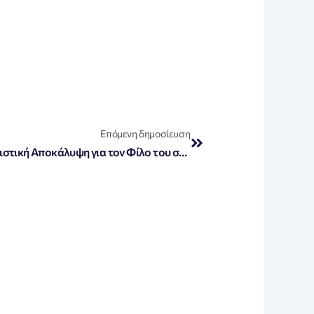
Next
Επόμενη δημοσίευση
«Απόστολος Γκλέτσος: Η Σοκαριστική Αποκάλυψη για τον Φίλο του στη Μαφία της Κρήτης»