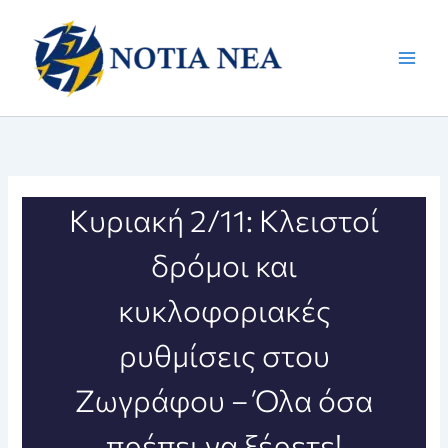
Μετάβαση
στο
περιεχόμενο
Κυριακή 2/11: Κλειστοί
δρόμοι και
κυκλοφοριακές
ρυθμίσεις στου
Ζωγράφου – Όλα όσα
πρέπει να ξέρετε!