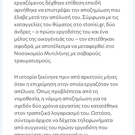
εργαζόμενος δέχθηκε επίθεση επειδή
αρνήθηκε να επιστρέψει την αποζημίωση που
έλαβε μετά την απόλυσή του. Σύμφωνα με τις
καταγγελίες του θύματος στο stonisi.gr, δύο
άνδρες – ο πρώην εργοδότης του και ένα
μέλος της οικογένειάς του – τον επιτέθηκαν
σφοδρά, με αποτέλεσμα να μεταφερθεί στο
Νοσοκομείο Μυτιλήνης με σοβαρούς
τραυματισμούς.
Η ιστορία ξεκίνησε πριν από αρκετούς μήνες
όταν η επιχείρηση στην οποία εργαζόταν τον
απέλυσε. Όπως προβλέπεται από τη
νομοθεσία, η νόμιμη αποζημίωση για τα
σχεδόν δύο χρόνια εργασίας του κατατέθηκε
στον τραπεζικό λογαριασμό του. Ωστόσο,
σύντομα άρχισε να δέχεται τηλεφωνήματα
από συγγενείς του πρώην εργοδότη που
απαιτούσαν την επιστροφή των