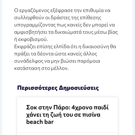
Ο εργαζόμενος εξέφρασε την επιθυμία να
συλληφθούν οι δράστες της επίθεσης
υπογραμμίζοντας πως κανείς δεν μπορεί να
αμφισβητήσει τα δικαιώματά τους μέσω βίας
ή εκφοβισμού.
Εκφράζει επίσης ελπίδα ότι η δικαιοσύνη θα
πράξει τα δέοντα ώστε κανείς άλλος
συνάδελφος να μην βιώσει παρόμοια
κατάσταση στο μέλλον.
Περισσότερες Δημοσιεύσεις
Σοκ στην Πάρο: 4χρονο παιδί
χάνει τη ζωή του σε πισίνα
beach bar