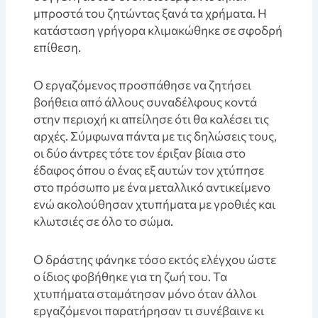
μπροστά του ζητώντας ξανά τα χρήματα. Η
κατάσταση γρήγορα κλιμακώθηκε σε σφοδρή
επίθεση.
Ο εργαζόμενος προσπάθησε να ζητήσει
βοήθεια από άλλους συναδέλφους κοντά
στην περιοχή κι απείλησε ότι θα καλέσει τις
αρχές. Σύμφωνα πάντα με τις δηλώσεις τους,
οι δύο άντρες τότε τον έριξαν βίαια στο
έδαφος όπου ο ένας εξ αυτών τον χτύπησε
στο πρόσωπο με ένα μεταλλικό αντικείμενο
ενώ ακολούθησαν χτυπήματα με γροθιές και
κλωτσιές σε όλο το σώμα.
Ο δράστης φάνηκε τόσο εκτός ελέγχου ώστε
ο ίδιος φοβήθηκε για τη ζωή του. Τα
χτυπήματα σταμάτησαν μόνο όταν άλλοι
εργαζόμενοι παρατήρησαν τι συνέβαινε κι