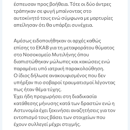
έσπευσαν προς βοήθεια. Τότε οι δύο άντρες
τράπηκαν σε φυγή μπαίνοντας στο
αυτοκίνητό τους ενώ σύμφωνα με μαρτυρίες
απείλησαν ότι θα υπάρξει συνέχεια.
Aμέσως ειδοποιήθηκαν οι αρχές καθώς
επίσης το ΕΚΑΒ για τη μεταφοράτου θύματος
στο Νοσοκομείο Μυτιλήνης όπου
διαπιστώθηκαν μώλωπες και κακώσεις ενώ
παραμένει υπό ιατρική παρακολούθηση.
Ο ίδιος δήλωσε ανακουφισμένος που δεν
υπήρξαν πιο σοβαροί τραυματισμοί λέγοντας
πως ήταν θέμα τύχης.
Έχει ήδη προχωρήσει στη διαδικασία
κατάθεσης μήνυσης κατά των δραστών ενώ η
Αστυνομία έχει ξεκινήσει αναζητήσεις για τον
εντοπισμό τους βάσει των στοιχείων που
έχουν συλλεγεί μέχρι στιγμής.