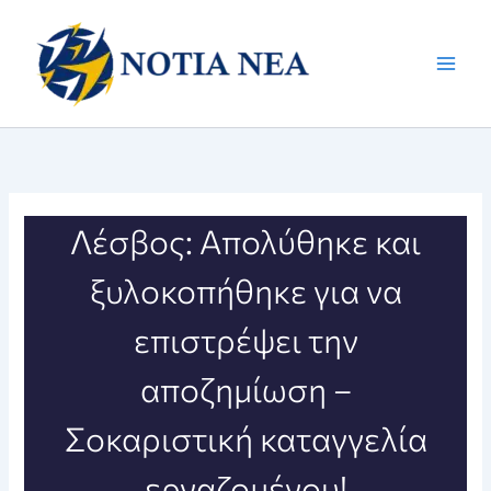
Μετάβαση
στο
περιεχόμενο
Λέσβος: Απολύθηκε και
ξυλοκοπήθηκε για να
επιστρέψει την
αποζημίωση –
Σοκαριστική καταγγελία
εργαζομένου!