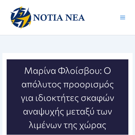
Μετάβαση
στο
περιεχόμενο
Μαρίνα Φλοίσβου: O
απόλυτος προορισμός
για ιδιοκτήτες σκαφών
αναψυχής μεταξύ των
λιμένων της χώρας