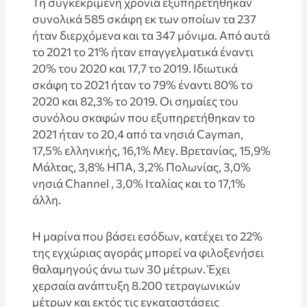
Τη συγκεκριμένη χρονιά εξυπηρετήθηκαν
συνολικά 585 σκάφη εκ των οποίων τα 237
ήταν διερχόμενα και τα 347 μόνιμα. Από αυτά
το 2021 το 21% ήταν επαγγελματικά έναντι
20% του 2020 και 17,7 το 2019. Ιδιωτικά
σκάφη το 2021 ήταν το 79% έναντι 80% το
2020 και 82,3% το 2019. Οι σημαίες του
συνόλου σκαφών που εξυπηρετήθηκαν το
2021 ήταν το 20,4 από τα νησιά Cayman,
17,5% ελληνικής, 16,1% Μεγ. Βρετανίας, 15,9%
Μάλτας, 3,8% ΗΠΑ, 3,2% Πολωνίας, 3,0%
νησιά Channel , 3,0% Ιταλίας και το 17,1%
άλλη.
Η μαρίνα που βάσει εσόδων, κατέχει το 22%
της εγχώριας αγοράς μπορεί να φιλοξενήσει
θαλαμηγούς άνω των 30 μέτρων. Έχει
χερσαία ανάπτυξη 8.200 τετραγωνικών
μέτρων και εκτός τις εγκαταστάσεις