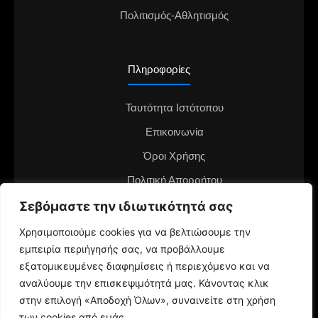
Πολιτισμός-Αθλητισμός
Πληροφορίες
Ταυτότητα Ιστότοπου
Επικοινωνία
Όροι Χρήσης
Πολιτική Απορρήτου
Διαφημιστείτε στο notianea.gr
Σεβόμαστε την ιδιωτικότητά σας
Γίνε ο ανταποκριτής στην περιοχή σου
Χρησιμοποιούμε cookies για να βελτιώσουμε την
εμπειρία περιήγησής σας, να προβάλλουμε
εξατομικευμένες διαφημίσεις ή περιεχόμενο και να
αναλύουμε την επισκεψιμότητά μας. Κάνοντας κλικ
στην επιλογή «Αποδοχή Όλων», συναινείτε στη χρήση
των cookies από εμάς.