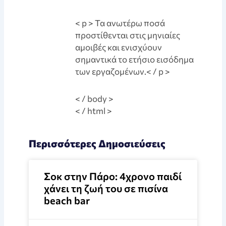
< p > Τα ανωτέρω ποσά
προστίθενται στις μηνιαίες
αμοιβές και ενισχύουν
σημαντικά το ετήσιο εισόδημα
των εργαζομένων.< / p >
< / body >
< / html >
Περισσότερες Δημοσιεύσεις
Σοκ στην Πάρο: 4χρονο παιδί
χάνει τη ζωή του σε πισίνα
beach bar