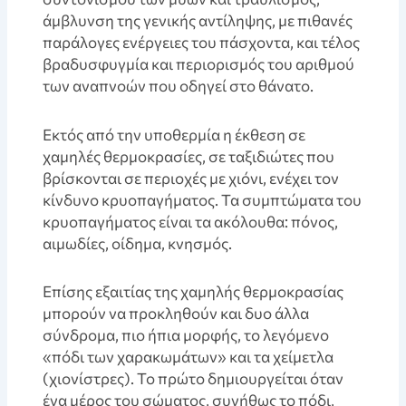
άμβλυνση της γενικής αντίληψης, με πιθανές
παράλογες ενέργειες του πάσχοντα, και τέλος
βραδυσφυγμία και περιορισμός του αριθμού
των αναπνοών που οδηγεί στο θάνατο.
Εκτός από την υποθερμία η έκθεση σε
χαμηλές θερμοκρασίες, σε ταξιδιώτες που
βρίσκονται σε περιοχές με χιόνι, ενέχει τον
κίνδυνο κρυοπαγήματος. Τα συμπτώματα του
κρυοπαγήματος είναι τα ακόλουθα: πόνος,
αιμωδίες, οίδημα, κνησμός.
Επίσης εξαιτίας της χαμηλής θερμοκρασίας
μπορούν να προκληθούν και δυο άλλα
σύνδρομα, πιο ήπια μορφής, το λεγόμενο
«πόδι των χαρακωμάτων» και τα χείμετλα
(χιονίστρες). Το πρώτο δημιουργείται όταν
ένα μέρος του σώματος, συνήθως το πόδι,