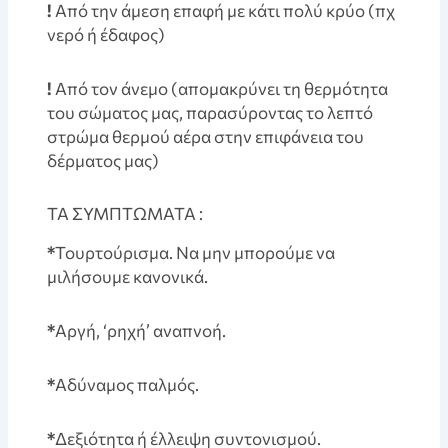
!
Από την άμεση επαφή με κάτι πολύ κρύο (πχ
νερό ή έδαφος)
!
Από τον άνεμο (απομακρύνει τη θερμότητα
του σώματος μας, παρασύροντας το λεπτό
στρώμα θερμού αέρα στην επιφάνεια του
δέρματος μας)
ΤΑ ΣΥΜΠΤΩΜΑΤΑ :
*
Τουρτούρισμα. Να μην μπορούμε να
μιλήσουμε κανονικά.
*
Αργή, ‘ρηχή’ αναπνοή.
*
Αδύναμος παλμός.
*
Δεξιότητα ή έλλειψη συντονισμού.