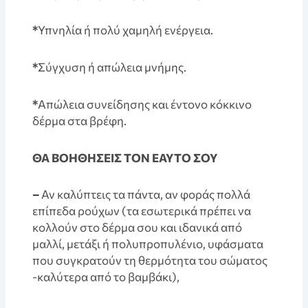
*
Υπνηλία ή πολύ χαμηλή ενέργεια.
*
Σύγχυση ή απώλεια μνήμης.
*
Απώλεια συνείδησης και έντονο κόκκινο
δέρμα στα βρέφη.
ΘΑ ΒΟΗΘΗΣΕΙΣ ΤΟΝ ΕΑΥΤΟ ΣΟΥ
–
Αν καλύπτεις τα πάντα, αν φοράς πολλά
επίπεδα ρούχων (τα εσωτερικά πρέπει να
κολλούν στο δέρμα σου και ιδανικά από
μαλλί, μετάξι ή πολυπροπυλένιο, υφάσματα
που συγκρατούν τη θερμότητα του σώματος
-καλύτερα από το βαμβάκι),