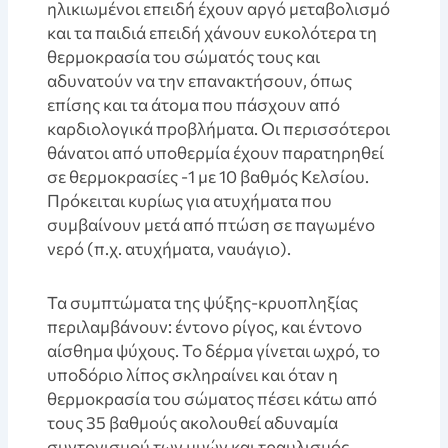
ηλικιωμένοι επειδή έχουν αργό μεταβολισμό
και τα παιδιά επειδή χάνουν ευκολότερα τη
θερμοκρασία του σώματός τους και
αδυνατούν να την επανακτήσουν, όπως
επίσης και τα άτομα που πάσχουν από
καρδιολογικά προβλήματα. Οι περισσότεροι
θάνατοι από υποθερμία έχουν παρατηρηθεί
σε θερμοκρασίες -1 με 10 βαθμός Κελσίου.
Πρόκειται κυρίως για ατυχήματα που
συμβαίνουν μετά από πτώση σε παγωμένο
νερό (π.χ. ατυχήματα, ναυάγιο).
Τα συμπτώματα της ψύξης-κρυοπληξίας
περιλαμβάνουν: έντονο ρίγος, και έντονο
αίσθημα ψύχους. Το δέρμα γίνεται ωχρό, το
υποδόριο λίπος σκληραίνει και όταν η
θερμοκρασία του σώματος πέσει κάτω από
τους 35 βαθμούς ακολουθεί αδυναμία
συντονισμού των μυών και τραυλισμός,