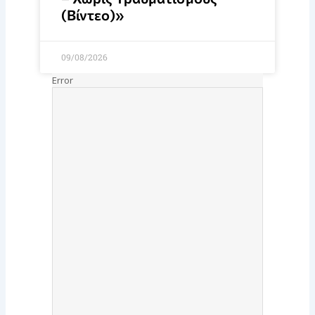
(Βίντεο)»
09/08/2026