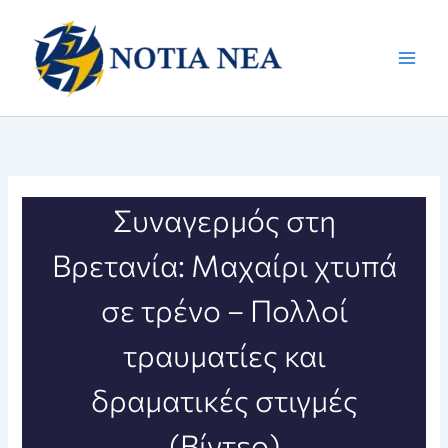
Μετάβαση
στο
περιεχόμενο
Συναγερμός στη
Βρετανία: Μαχαίρι χτυπά
σε τρένο – Πολλοί
τραυματίες και
δραματικές στιγμές
(Βίντεο)