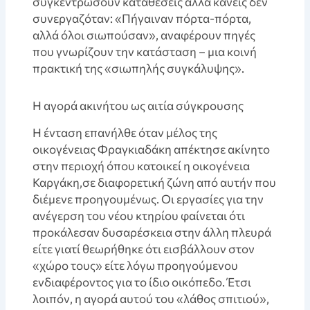
συγκεντρώσουν καταθέσεις αλλά κανείς δεν
συνεργαζόταν: «Πήγαιναν πόρτα-πόρτα,
αλλά όλοι σιωπούσαν», αναφέρουν πηγές
που γνωρίζουν την κατάσταση – μια κοινή
πρακτική της «σιωπηλής συγκάλυψης».
Η αγορά ακινήτου ως αιτία σύγκρουσης
Η ένταση επανήλθε όταν μέλος της
οικογένειας Φραγκιαδάκη απέκτησε ακίνητο
στην περιοχή όπου κατοικεί η οικογένεια
Καργάκη,σε διαφορετική ζώνη από αυτήν που
διέμενε προηγουμένως. Οι εργασίες για την
ανέγερση του νέου κτηρίου φαίνεται ότι
προκάλεσαν δυσαρέσκεια στην άλλη πλευρά
είτε γιατί θεωρήθηκε ότι εισβάλλουν στον
«χώρο τους» είτε λόγω προηγούμενου
ενδιαφέροντος για το ίδιο οικόπεδο. Έτσι
λοιπόν, η αγορά αυτού του «λάθος σπιτιού»,