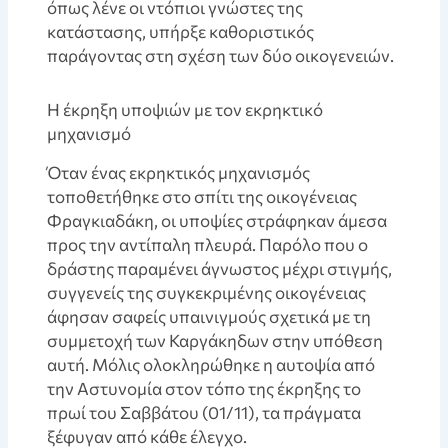
όπως λένε οι ντόπιοι γνώστες της
κατάστασης, υπήρξε καθοριστικός
παράγοντας στη σχέση των δύο οικογενειών.
Η έκρηξη υποψιών με τον εκρηκτικό
μηχανισμό
Όταν ένας εκρηκτικός μηχανισμός
τοποθετήθηκε στο σπίτι της οικογένειας
Φραγκιαδάκη, οι υποψίες στράφηκαν άμεσα
προς την αντίπαλη πλευρά. Παρόλο που ο
δράστης παραμένει άγνωστος μέχρι στιγμής,
συγγενείς της συγκεκριμένης οικογένειας
άφησαν σαφείς υπαινιγμούς σχετικά με τη
συμμετοχή των Καργάκηδων στην υπόθεση
αυτή. Μόλις ολοκληρώθηκε η αυτοψία από
την Αστυνομία στον τόπο της έκρηξης το
πρωί του Σαββάτου (01/11), τα πράγματα
ξέφυγαν από κάθε έλεγχο.