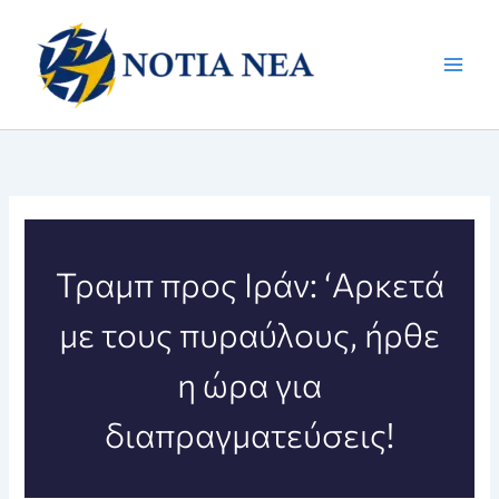
Μετάβαση
στο
περιεχόμενο
Τραμπ προς Ιράν: ‘Αρκετά
με τους πυραύλους, ήρθε
η ώρα για
διαπραγματεύσεις!