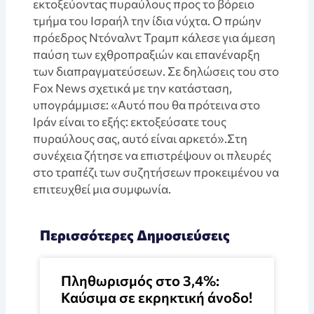
εκτοξεύοντας πυραύλους προς το βόρειο
τμήμα του Ισραήλ την ίδια νύχτα. Ο πρώην
πρόεδρος Ντόναλντ Τραμπ κάλεσε για άμεση
παύση των εχθροπραξιών και επανέναρξη
των διαπραγματεύσεων. Σε δηλώσεις του στο
Fox News σχετικά με την κατάσταση,
υπογράμμισε: «Αυτό που θα πρότεινα στο
Ιράν είναι το εξής: εκτοξεύσατε τους
πυραύλους σας, αυτό είναι αρκετό».Στη
συνέχεια ζήτησε να επιστρέψουν οι πλευρές
στο τραπέζι των συζητήσεων προκειμένου να
επιτευχθεί μια συμφωνία.
Περισσότερες Δημοσιεύσεις
Πληθωρισμός στο 3,4%:
Καύσιμα σε εκρηκτική άνοδο!