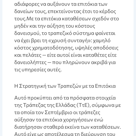
αδιάφορες να αυξάνουν τα επιτόκια των
δανείων τους, επεκτείνοντας έτσι το κέρδος
τους.Με τα επιτόκια καταθέσεων σχεδόν στο
μηδέν και την αύξηση του κόστους
δανεισμού, το τραπεζικό σύστημα φαίνεται
να έχει βρει τη «χρυσή συνταγή»: χαμηλό
κόστος χρηματοδότησης, υψηλές αποδόσεις
και πελάτες — είτε αυτοί είναι καταθέτες είτε
δανειολήπτες — που πληρώνουν ακριβά για
τις υπηρεσίες αυτές.
Η Στρατηγική των Τραπεζών με τα Επιτόκια
Αυτό προκύπτει από τα πρόσφατα στοιχεία
της Τράπεζας της Ελλάδας (ΤτΕ), σύμφωνα με
τα οποία τον Σεπτέμβριο οι τράπεζες
αύξησαν τα επιτόκια χορηγήσεων ενώ
διατήρησαν σταθερά εκείνα των καταθέσεων.
Αυτό είχε ως αποτέλεσμα τη διεύρυνση του