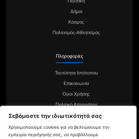
Πολιτική
Δήμοι
Κόσμος
Πολιτισμός-Αθλητισμός
Πληροφορίες
Ταυτότητα Ιστότοπου
Επικοινωνία
Όροι Χρήσης
Πολιτική Απορρήτου
Διαφημιστείτε στο notianea.gr
Σεβόμαστε την ιδιωτικότητά σας
Γίνε ο ανταποκριτής στην περιοχή σου
Χρησιμοποιούμε cookies για να βελτιώσουμε την
εμπειρία περιήγησής σας, να προβάλλουμε