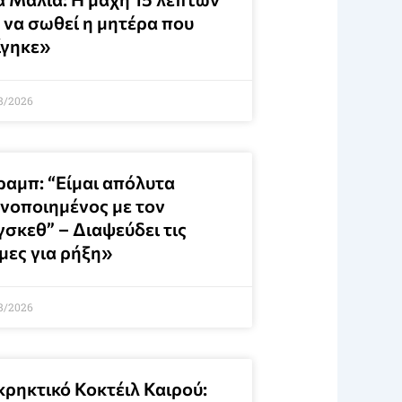
 να σωθεί η μητέρα που
ίγηκε»
8/2026
ραμπ: “Είμαι απόλυτα
ανοποιημένος με τον
γσκεθ” – Διαψεύδει τις
μες για ρήξη»
8/2026
κρηκτικό Κοκτέιλ Καιρού: