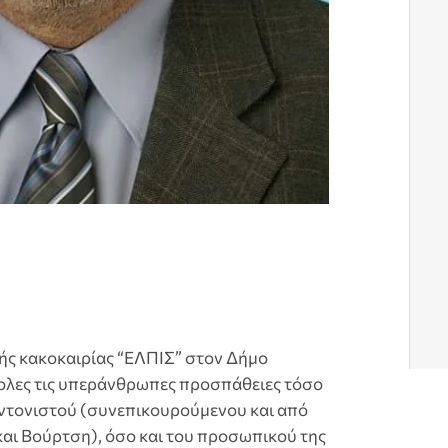
ής κακοκαιρίας “ΕΛΠΙΣ” στον Δήμο
λες τις υπεράνθρωπες προσπάθειες τόσο
υντονιστού (συνεπικουρούμενου και από
και Βούρτση), όσο και του προσωπικού της