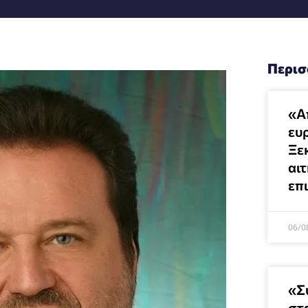
Περισ
«Α
ευρ
Ξε
αι
επ
06/0
«Σ
στ