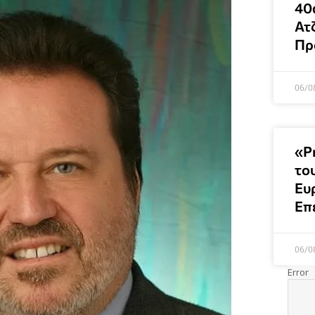
40
Ατ
Πρ
06/0
«Ρ
του
Ευ
Επ
06/0