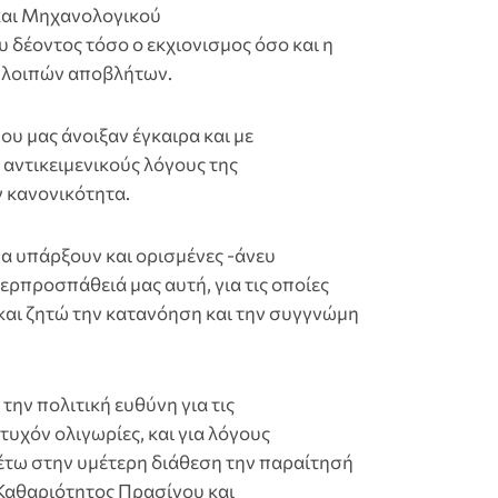
και Μηχανολογικού
 δέοντος τόσο ο εκχιονισμος όσο και η
 λοιπών αποβλήτων.
ου μας άνοιξαν έγκαιρα και με
 αντικειμενικούς λόγους της
 κανονικότητα.
α υπάρξουν και ορισμένες -άνευ
ρπροσπάθειά μας αυτή, για τις οποίες
αι ζητώ την κατανόηση και την συγγνώμη
ην πολιτική ευθύνη για τις
υχόν ολιγωρίες, και για λόγους
θέτω στην υμέτερη διάθεση την παραίτησή
Καθαριότητος Πρασίνου και